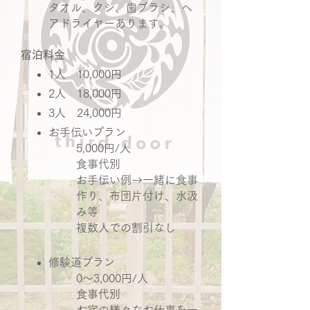
タオル、クシ、歯ブラシ、ヘ
アドライヤーあります。
宿泊料金
1人 10,000円
2人 18,000円
3人 24,000円
お手伝いプラン
5,000円/人
食事代別
お手伝い例→一緒に食事
作り、布団片付け、水汲
み等
複数人での割引なし
修験道プラン
0〜3,000円/人
食事代別