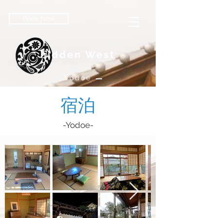
Book Now
hidden West
Yodoe
宿泊
-Yodoe-