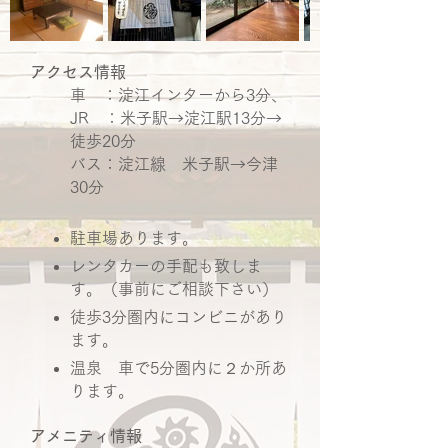
アクセス情報
車 ：淀江インターから3分、
JR ：米子駅→淀江駅13分→
徒歩20分
バス：淀江線 米子駅→今津
30分
駐車場あります。
レンタカーの手配も致しま
す。（事前にご相談下さい）
徒歩3分圏内にコンビニがあり
ます。
温泉 車で5分圏内に２か所あ
ります。
アメニティ情報