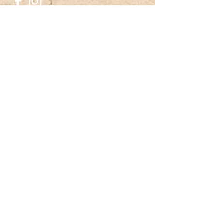
〒689-3401 鳥取県米子市淀江町今津３９８−３７
SNS
お問い合わせ
名
姓
メールアドレス
メッセージを入力
送信する